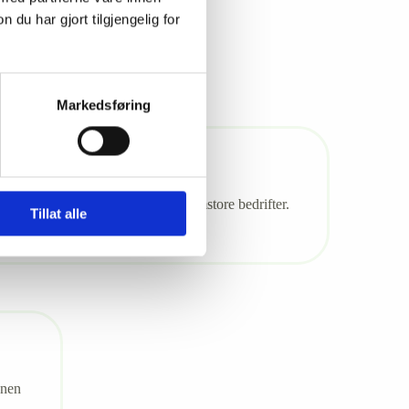
u har gjort tilgjengelig for
Markedsføring
ktureringstjenester til små og mellomstore bedrifter.
Tillat alle
nnen