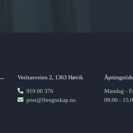
Veritasveien 2, 1363 Høvik
Åpningstid

919 00 376
Mandag - F

post@ibregnskap.no
09.00 - 15.