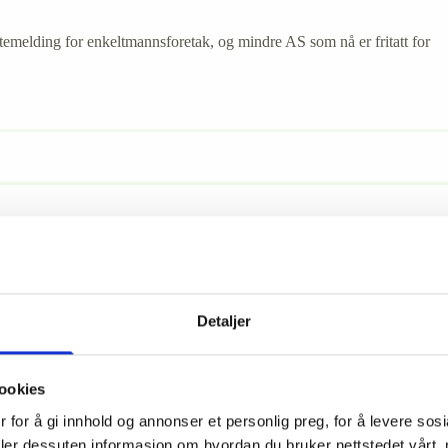
temelding for enkeltmannsforetak, og mindre AS som nå er fritatt for
nskapsføring
ar kunnskap om lover og regler som er nødvendig for et ryddig og forskr
Detaljer
ookies
 for å gi innhold og annonser et personlig preg, for å levere sos
deler dessuten informasjon om hvordan du bruker nettstedet vårt,