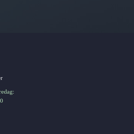
er
redag:
00