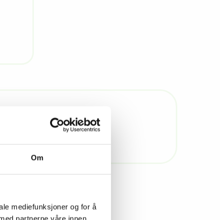
iftmessig ført regnskap.
Om
iale mediefunksjoner og for å
 med partnerne våre innen