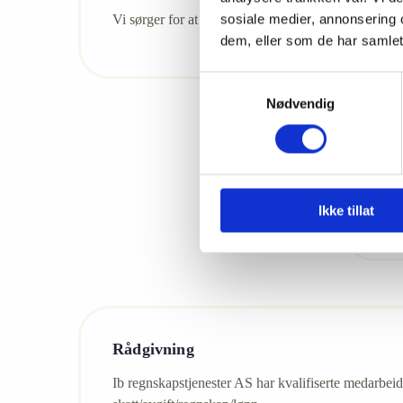
sosiale medier, annonsering 
Vi sørger for at dine ansatte får riktig lønn til rett
dem, eller som de har samlet
Samtykkevalg
Nødvendig
Fak
Sett 
Ikke tillat
Rådgivning
Ib regnskapstjenester AS har kvalifiserte medarbei