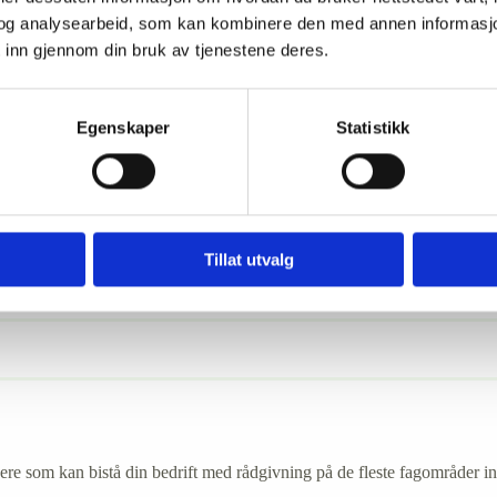
og analysearbeid, som kan kombinere den med annen informasjon d
 tid. Unngå forsinkede betalinger og frustrerte medarbeidere.
 inn gjennom din bruk av tjenestene deres.
Egenskaper
Statistikk
turering
bort faktureringen til en regnskapsfører med lang erfaring. Vi leverer fa
Tillat utvalg
dere som kan bistå din bedrift med rådgivning på de fleste fagområder i